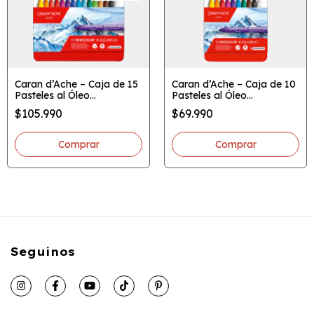
Caran d’Ache – Caja de 15
Caran d’Ache – Caja de 10
Pasteles al Óleo
Pasteles al Óleo
Acuarelables
Acuarelables
$105.990
$69.990
NEOCOLOR™ II
NEOCOLOR™ II
Seguinos