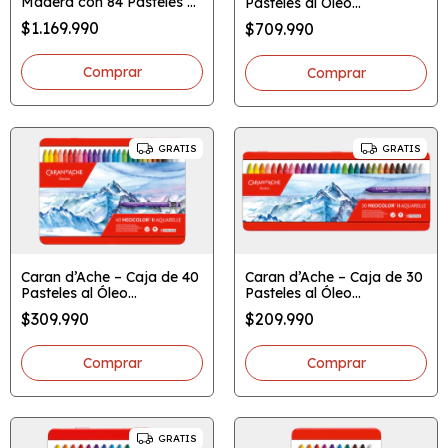
Madera con 84 Pasteles al
Pasteles al Óleo
Óleo Acuarelables
Acuarelables
$1.169.990
$709.990
NEOCOLOR™ II
NEOCOLOR™ II
GRATIS
GRATIS
Caran d’Ache – Caja de 40
Caran d’Ache – Caja de 30
Pasteles al Óleo
Pasteles al Óleo
Acuarelables
Acuarelables
$309.990
$209.990
NEOCOLOR™ II
NEOCOLOR™ II (Ref.
7500.330)
GRATIS