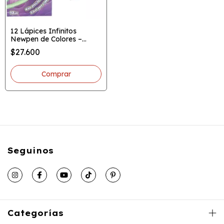
12 Lápices Infinitos
Newpen de Colores –
Escritura eterna con
$27.600
tecnología de grafeno
Seguinos
Categorías