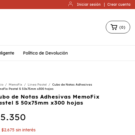
Iniciar sesión
|
Crear cuenta
(
0
)
ligente
Política de Devolución
cio
/
MemoFix
/
Linea Pastel
/
Cubo de Notas Adhesivas
oFix Pastel S 50x75mm x300 hojas
ubo de Notas Adhesivas MemoFix
astel S 50x75mm x300 hojas
5.350
x
$2.675
sin interés