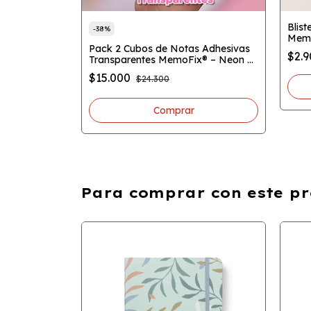
Fix Mini
Blis
-
38
%
x 200 hojas
Memo
Pack 2 Cubos de Notas Adhesivas
$2.
Transparentes MemoFix® – Neon +
Pastel | 400 Hojas ( 200 hojas c/u )
$15.000
$24.300
Para comprar con este pr