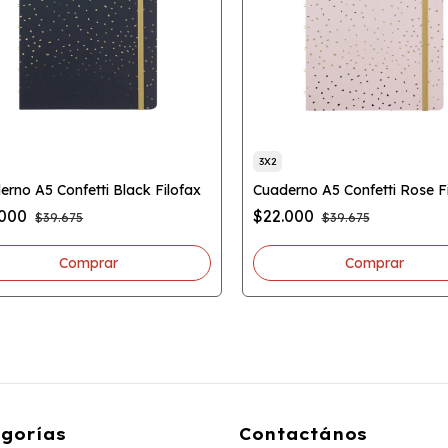
3X2
erno A5 Confetti Black Filofax
Cuaderno A5 Confetti Rose F
.000
$22.000
$39.675
$39.675
gorías
Contactános