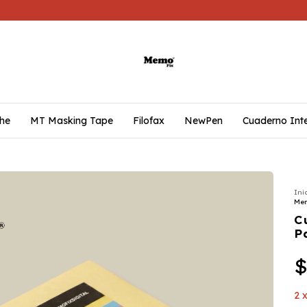
he
MT Masking Tape
Filofax
NewPen
Cuaderno Inte
Ini
Mem
C
P
$
2