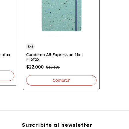
3X2
ilofax
Cuaderno A5 Expression Mint
3X2
Filofax
Cuaderno 
$22.000
$39.675
$39.675
Suscribite al newsletter