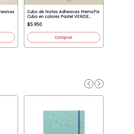
hesivas
Cubo de Notas Adhesivas MemoFix
Cubo en colores Pastel VERDE
EcoBox 6 
74x74mm x300 hojas
$5.950
MemoFix 
74x74mm
$9.821