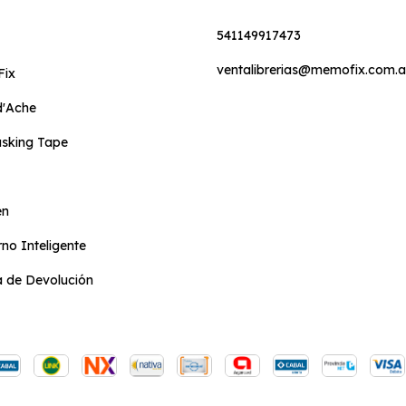
541149917473
ventalibrerias@memofix.com.a
ix
d'Ache
sking Tape
en
no Inteligente
ca de Devolución