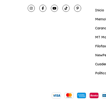
Inicio
MemoF
Caran
MT Ma
Filofax
NewP
Cuader
Políti