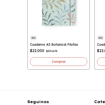
3X2
3X2
 Black
Cuaderno A5 Botanical Filofax
Cuad
$22.000
$22
$39.675
Seguinos
Cate