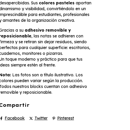
desapercibidas. Sus
colores pasteles
aportan
dinamismo y visibilidad, convirtiéndolo en un
imprescindible para estudiantes, profesionales
y amantes de la organización creativa.
Gracias a su
adhesivo removible y
reposicionable
, las notas se adhieren con
firmeza y se retiran sin dejar residuos, siendo
perfectas para cualquier superficie: escritorios,
cuadernos, monitores o pizarras.
Un toque moderno y práctico para que tus
ideas siempre estén al frente.
Nota:
Las fotos son a título ilustrativo. Los
colores pueden variar según la producción.
Todos nuestros blocks cuentan con adhesivo
removible y reposicionable.
Compartir
Facebook
Twitter
Pinterest